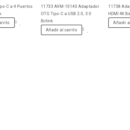
5
5
po-C a 4 Puertos
11733 AVM-10140 Adaptador
11738 Adap
k
OTG Tipo-C a USB 2.0, 3.0
HDMI 4K Bir
Birlink
arrito
Añadir al
Añadir al carrito