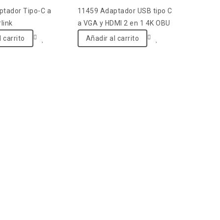
5
tador Tipo-C a
11459 Adaptador USB tipo C
link
a VGA y HDMI 2 en 1 4K OBU
 carrito
Añadir al carrito