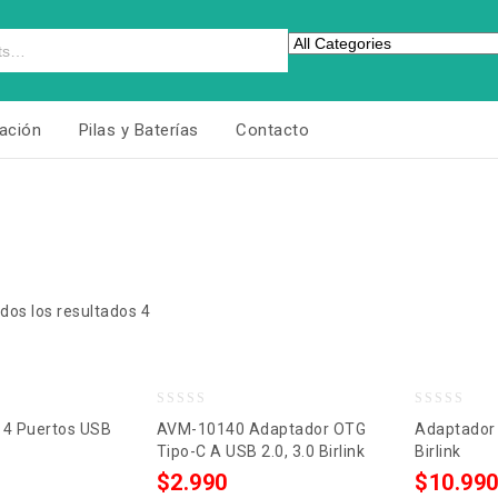
ación
Pilas y Baterías
Contacto
dos los resultados 4
0
0
 4 Puertos USB
AVM-10140 Adaptador OTG
Adaptador 
out
out
Tipo-C A USB 2.0, 3.0 Birlink
Birlink
of
of
$
2.990
$
10.99