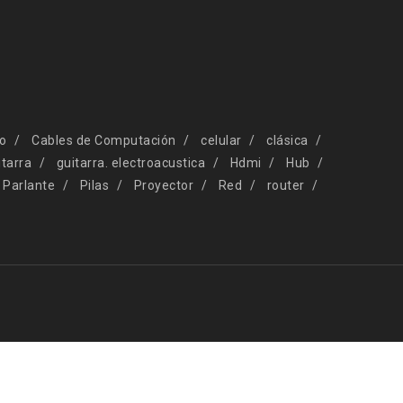
io
Cables de Computación
celular
clásica
itarra
guitarra. electroacustica
Hdmi
Hub
Parlante
Pilas
Proyector
Red
router