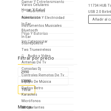
5
Gamer Y Entretenimiento
Varios Celulares
11734 HUB Ti
Hogar Y Salud
Audífonos
USB 2.0 Birlin
Alámbricos
Iluminación Y Electricidad
Añadir al c
In Ear
Instrumentos Musicales
Bluetooth
Pilas Y Baterías
In Ear
Sin Categorizar
Sobrepuesto
Tws Truewireless
Audio y Video
Filtrar por precio
Antenas De Tv
Consolas Dj
Controles Remotos De Tv
Equipo De Música
Radios Retro
Filtrar
Karaokes
Micrófonos
Marca
Miniparlantes