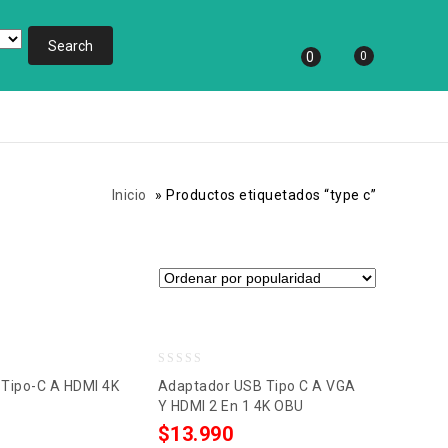
0
0
Inicio
»
Productos etiquetados “type c”
0
Tipo-C A HDMI 4K
Adaptador USB Tipo C A VGA
out
Y HDMI 2 En 1 4K OBU
of
0
$
13.990