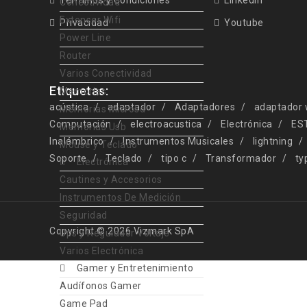
Términos y Condiciones
Linkedin
Conectividad
Extensor Wifi
Privacidad
Youtube
Power Line
Router
Varios Conectividad
Etiquetas:
Memorias
acústica
adaptador
Adaptadores
adaptador 
Memorias Microsd
Computación
electroacustica
Electrónica
ES
Memorias Usb
Inalámbrico
Instrumentos Musicales
lightning
Mouse y Teclado
Soporte
Teclado
tipo c
Transformador
ty
Electrónica
Cautines y Accesorios
Instrumentos De Medición
Seguridad
Copyright © 2026 Vizmark SpA
Ups y Regulador Voltaje
Varios Electrónica
Gamer y Entretenimiento
Audífonos Gamer
Game Pad