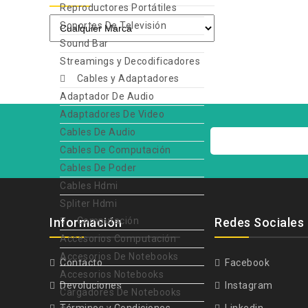
Reproductores Portátiles
Soportes De Televisión
Sound Bar
Streamings y Decodificadores
Cables y Adaptadores
Adaptador De Audio
Adaptadores De Video
Cables De Audio
Cables De Computación
Cables De Poder
Cables Hdmi
Spliter Hdmi
Información
Computación
Redes Sociales
Accesorios Computación
Accesorios De Notebooks
Contacto
Facebook
Accesorios Notebooks
Devoluciones
Instagram
Cargadores De Notebooks