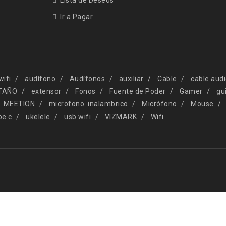
Lista de Deseos
Ir a Pagar
wifi
audífono
Audífonos
auxiliar
Cable
cable aud
TAÑO
extensor
Fonos
Fuente de Poder
Gamer
gu
MEETION
microfono. inalambrico
Micrófono
Mouse
pe c
ukelele
usb wifi
VIZMARK
Wifi