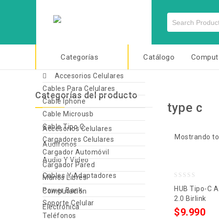
Categorías
Catálogo
Comput
Accesorios Celulares
Cables Para Celulares
Categorías del producto
Cable Iphone
type c
Cable Microusb
Cable Tipo C
Accesorios Celulares
Mostrando to
Cargadores Celulares
Audífonos
Cargador Automóvil
Audio Y Video
Cargador Pared
Cables Y Adaptadores
Manos Libres
0
HUB Tipo-C A
Power Bank
Computación
out
2.0 Birlink
Soporte Celular
Electrónica
of
$
9.990
Teléfonos