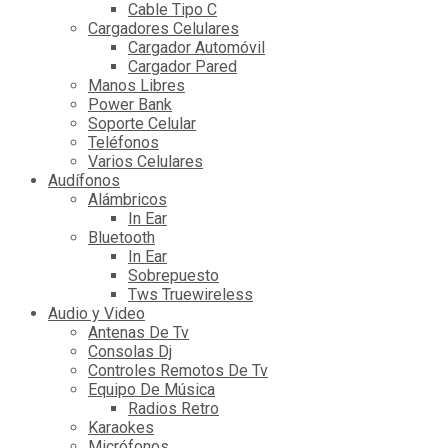
Cable Tipo C
Cargadores Celulares
Cargador Automóvil
Cargador Pared
Manos Libres
Power Bank
Soporte Celular
Teléfonos
Varios Celulares
Audífonos
Alámbricos
In Ear
Bluetooth
In Ear
Sobrepuesto
Tws Truewireless
Audio y Video
Antenas De Tv
Consolas Dj
Controles Remotos De Tv
Equipo De Música
Radios Retro
Karaokes
Micrófonos