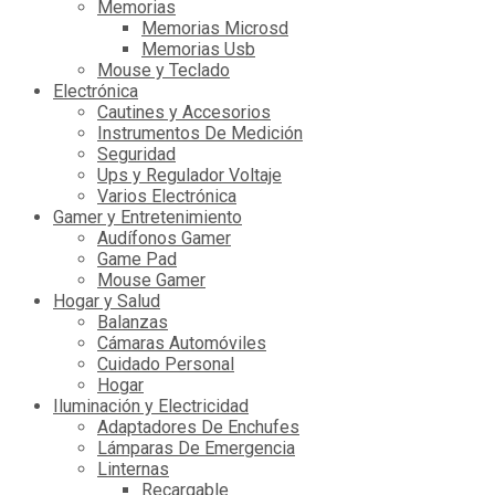
Memorias
Memorias Microsd
Memorias Usb
Mouse y Teclado
Electrónica
Cautines y Accesorios
Instrumentos De Medición
Seguridad
Ups y Regulador Voltaje
Varios Electrónica
Gamer y Entretenimiento
Audífonos Gamer
Game Pad
Mouse Gamer
Hogar y Salud
Balanzas
Cámaras Automóviles
Cuidado Personal
Hogar
Iluminación y Electricidad
Adaptadores De Enchufes
Lámparas De Emergencia
Linternas
Recargable