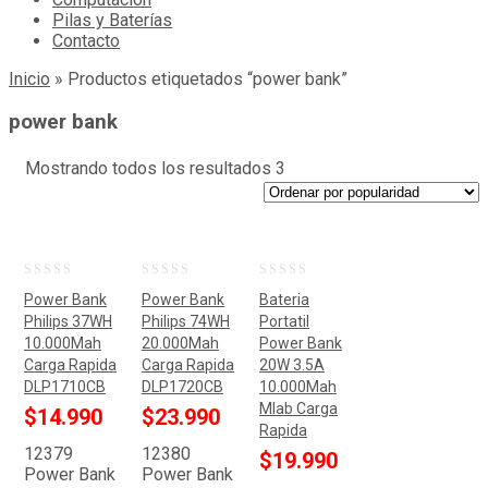
Pilas y Baterías
Contacto
Inicio
»
Productos etiquetados “power bank”
power bank
Mostrando todos los resultados 3
0
0
0
Power Bank
Power Bank
Bateria
out
out
out
Philips 37WH
Philips 74WH
Portatil
10.000Mah
20.000Mah
Power Bank
of
of
of
Carga Rapida
Carga Rapida
20W 3.5A
5
5
5
DLP1710CB
DLP1720CB
10.000Mah
Mlab Carga
$
14.990
$
23.990
Rapida
12379
12380
$
19.990
Power Bank
Power Bank