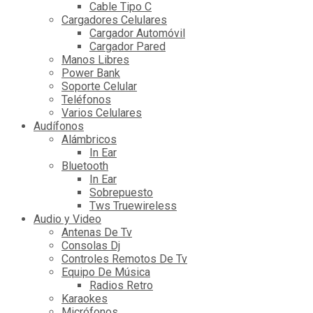
Cable Tipo C
Cargadores Celulares
Cargador Automóvil
Cargador Pared
Manos Libres
Power Bank
Soporte Celular
Teléfonos
Varios Celulares
Audífonos
Alámbricos
In Ear
Bluetooth
In Ear
Sobrepuesto
Tws Truewireless
Audio y Video
Antenas De Tv
Consolas Dj
Controles Remotos De Tv
Equipo De Música
Radios Retro
Karaokes
Micrófonos