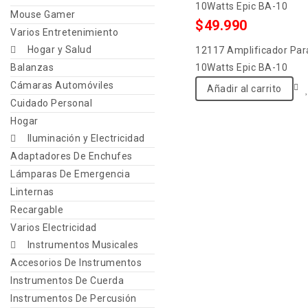
out
10Watts Epic BA-10
Mouse Gamer
of
$
49.990
Varios Entretenimiento
5
Hogar y Salud
12117 Amplificador Par
Balanzas
10Watts Epic BA-10
Cámaras Automóviles
Añadir al carrito
Cuidado Personal
Hogar
Iluminación y Electricidad
Adaptadores De Enchufes
Lámparas De Emergencia
Linternas
Recargable
Varios Electricidad
Instrumentos Musicales
Accesorios De Instrumentos
Instrumentos De Cuerda
Instrumentos De Percusión