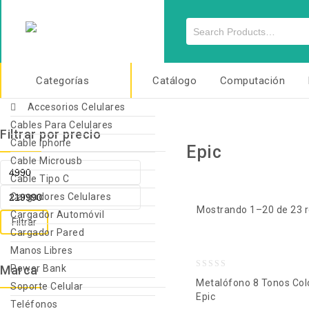
Categorías
Catálogo
Computación
Accesorios Celulares
Cables Para Celulares
Filtrar por precio
Cable Iphone
Epic
Cable Microusb
Cable Tipo C
Cargadores Celulares
Mostrando 1–20 de 23 r
Cargador Automóvil
Filtrar
Cargador Pared
Manos Libres
Marca
Power Bank
0
Metalófono 8 Tonos Col
Soporte Celular
out
Epic
Teléfonos