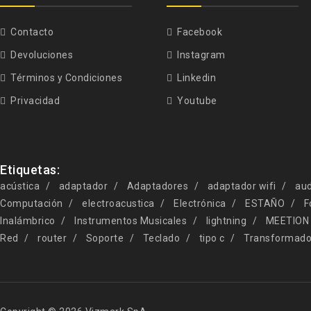
Contacto
Facebook
Devoluciones
Instagram
Términos y Condiciones
Linkedin
Privacidad
Youtube
Etiquetas:
acústica
adaptador
Adaptadores
adaptador wifi
aud
Computación
electroacustica
Electrónica
ESTAÑO
F
Inalámbrico
Instrumentos Musicales
lightning
MEETION
Red
router
Soporte
Teclado
tipo c
Transformado