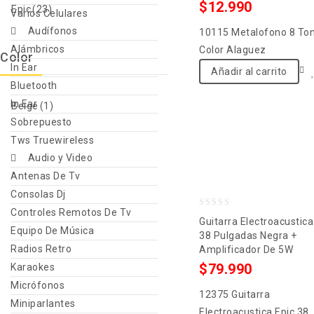
of
$
12.990
Epic
(23)
Varios Celulares
5
Audífonos
10115 Metalofono 8 To
Alámbricos
Color Alaguez
Color
In Ear
Añadir al carrito
Bluetooth
In Ear
Beige
(1)
Sobrepuesto
Tws Truewireless
Audio y Video
Antenas De Tv
Consolas Dj
Controles Remotos De Tv
0
Guitarra Electroacustica
Equipo De Música
out
38 Pulgadas Negra +
Radios Retro
Amplificador De 5W
of
$
79.990
Karaokes
5
Micrófonos
12375 Guitarra
Miniparlantes
Electroacustica Epic 38