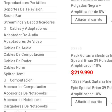
Reproductores Portátiles
Pulgadas Negra +
Soportes De Televisión
Amplificador de 5W
Sound Bar
Añadir al carrito
Streamings y Decodificadores
Cables y Adaptadores
Adaptador De Audio
Adaptadores De Video
Cables De Audio
0
Cables De Computación
Pack Guitarra Electrica 
out
Special Brian 39 Pulada
Cables De Poder
Amplificador 10W
of
Cables Hdmi
$
219.990
5
Spliter Hdmi
Computación
12539 Pack Guitarra Ele
Accesorios Computación
Epic Special Brian 39 P
Accesorios De Notebooks
Amplificador 10W
Accesorios Notebooks
Añadir al carrito
Cargadores De Notebooks